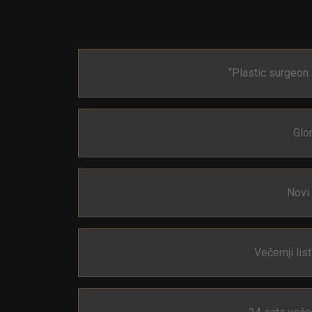
“Plastic surgeon 
Glor
Novi 
Večernji lis