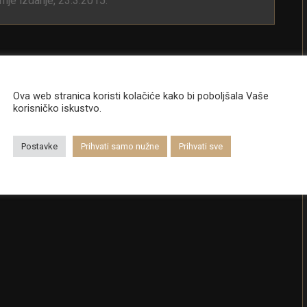
nje izdanje, 23.3.2015.
Ova web stranica koristi kolačiće kako bi poboljšala Vaše
korisničko iskustvo.
Postavke
Prihvati samo nužne
Prihvati sve