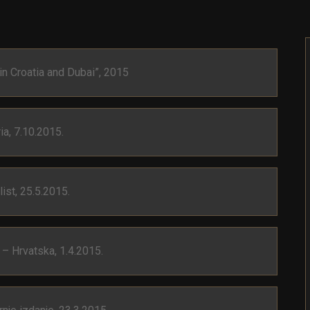
in Croatia and Dubai”, 2015
ia, 7.10.2015.
list, 25.5.2015.
t – Hrvatska, 1.4.2015.