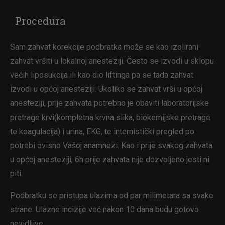
Procedura
Sam zahvat korekcije podbratka može se kao izolirani
zahvat vršiti u lokalnoj anesteziji. Često se izvodi u sklopu
većih liposukcija ili kao dio liftinga pa se tada zahvat
izvodi u općoj anesteziji. Ukoliko se zahvat vrši u općoj
anesteziji, prije zahvata potrebno je obaviti laboratorijske
pretrage krvi(kompletna krvna slika, biokemijske pretrage
te koagulacija) i urina, EKG, te internistički pregled po
potrebi ovisno Vašoj anamnezi. Kao i prije svakog zahvata
u općoj anesteziji, 6h prije zahvata nije dozvoljeno jesti ni
piti.
Podbratku se pristupa ulazima od par milimetara sa svake
strane. Ulazne incizije već nakon 10 dana budu gotovo
nevidljive.