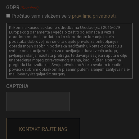
GDPR
(Required)
Pročitao sam i slažem se s
pravilima privatnosti.
Klikom na kućicu sukladno odredbama Uredbe (EU) 2016/679
Europskog parlamenta i Vijeća o zaštiti pojedinaca u vezi s
obradom osobnih podataka i o slobodnom kretanju takvih
podataka dobrovoljno i izričito dajete privolu za prikupljanje i
obradu mojih osobnih podataka sadržanih u kontakt obrascu u
svrhu konzultacija vezanih za obavljanja zdravstvenih usluga,
javljanja i slanja rezultata pretraga, te davanja savjeta i uputa u cilju
unapređenja mojeg zdravstvenog stanja, kao i nuđenja termina
pregleda i konzultacija. Svoju privolu možete u svakom trenutku
povući osobnim dolaskom ili pisanim putem, slanjem zahtjeva na e-
mail beauty@zgaljardic.surgery
CAPTCHA