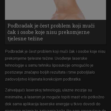
Podbradak je čest problem koji muči
čak i osobe koje nisu prekomjerne
tjelesne težine
Podbradak je čest problem koji muči čak i osobe koje nisu
prekomjerne tjelesne težine. Uvođenje laserske
tehnologije u samu tehniku liposukcije omogućilo je
postizanje značajno boljih rezultata i time poboljšalo
zadovoljstvo klijenata korekcijom podbratka.
Zahvaljujući laserskoj tehnologiji, ulazne incizije su
minimalne, a laserom je moguće topiti mast vrlo potkožno
dok sama aplikacija laserske energije u tkivo dovodi do
njegovog grijanja te zatezanja kože što nam omogućava da