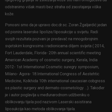
odstranimo višak masti bez straha od zaostajanja viška
kože.
Ponosni smo da je upravo doc.dr.sc. Zoran Žgaljardić jedan
od pionira laserske lipolize/liposukcije u svijetu. Radi
svojih rezultata pozvani je predavač na mnogobrojnim
svjetskim kongresima i radionicama diljem svijeta ( 2014,
Fort Lauderdale, Florida- 20th annual scientific meeting
American Academy of cosmetic surgery, Kerala, India
2012- 1st International Cosmetic suregry symposium,
Milano- Agora- 18.International Congress of Aestehtic
Medicine, Kolkhida 10th international caucasian cobgress
os plastic surgery and dermato-cosmetology …). Također
je i autor poglavlja u međunarodnom udžbeniku o
oblikovanju tijela pod nazivom Laserski asistirana
liposukcija kao metoda oblikovanja tijela.