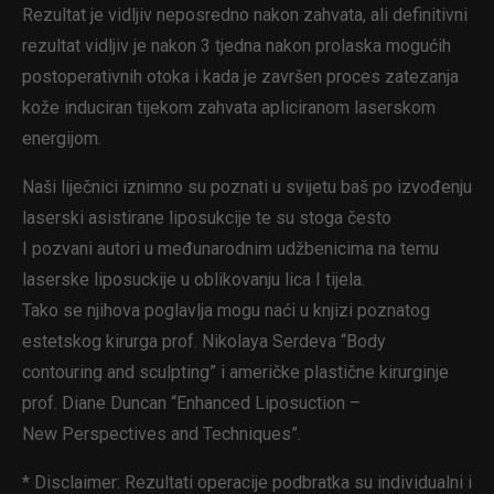
Rezultat je vidljiv neposredno nakon zahvata, ali definitivni
rezultat vidljiv je nakon 3 tjedna nakon prolaska mogućih
postoperativnih otoka i kada je završen proces zatezanja
kože induciran tijekom zahvata apliciranom laserskom
energijom.
Naši liječnici iznimno su poznati u svijetu baš po izvođenju
laserski asistirane liposukcije te su stoga često
I pozvani autori u međunarodnim udžbenicima na temu
laserske liposuckije u oblikovanju lica I tijela.
Tako se njihova poglavlja mogu naći u knjizi poznatog
estetskog kirurga prof. Nikolaya Serdeva “Body
contouring and sculpting” i američke plastične kirurginje
prof. Diane Duncan “Enhanced Liposuction –
New Perspectives and Techniques”.
* Disclaimer: Rezultati operacije podbratka su individualni i