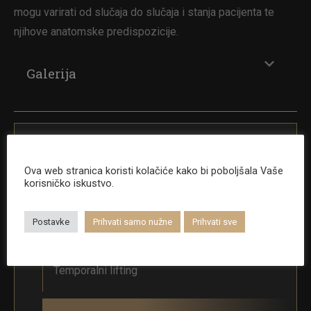
mogu varirati od slučaja do slučaja i stanja pacijenta te
njihove anatomske predispozicije.
Galerija
Operacije lica
Ova web stranica koristi kolačiće kako bi poboljšala Vaše
korisničko iskustvo.
Korekcija kapaka (Blefaroplastika)
Postavke
Prihvati samo nužne
Prihvati sve
Temporalni lifting