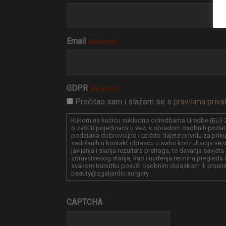
Email
(Required)
GDPR
(Required)
Pročitao sam i slažem se s
pravilima priva
Klikom na kućicu sukladno odredbama Uredbe (EU) 2
o zaštiti pojedinaca u vezi s obradom osobnih podat
podataka dobrovoljno i izričito dajete privolu za pri
sadržanih u kontakt obrascu u svrhu konzultacija vez
javljanja i slanja rezultata pretraga, te davanja savjet
zdravstvenog stanja, kao i nuđenja termina pregleda i
svakom trenutku povući osobnim dolaskom ili pisani
beauty@zgaljardic.surgery
CAPTCHA