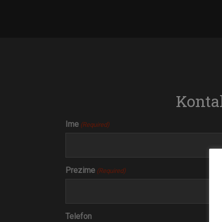
Kontak
Ime
(Required)
Prezime
(Required)
Telefon