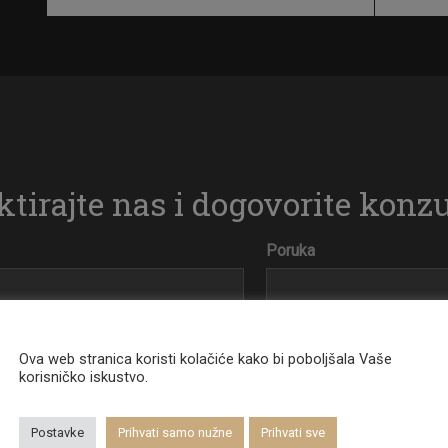
tirajte nas i dogovorite konzu
Poruka
Ova web stranica koristi kolačiće kako bi poboljšala Vaše
korisničko iskustvo.
Postavke
Prihvati samo nužne
Prihvati sve