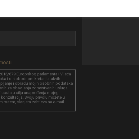
tnosti.
016/679 Europskog parlamenta i Vijeća
aka i o slobodnom kretanju takvih
kupljanje i obradu mojih osobnih podataka
anih za obavljanja zdravstvenih usluga,
a i uputa u cilju unapređenja mojeg
 konzultacija. Svoju privolu možete u
m putem, slanjem zahtjeva na e-mail